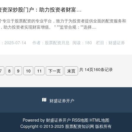
2020炒股配资 配资资深炒股门户：助力投资者财富增值
个专注于股票配资的专业平台，致力于为投资者提供全面的配资服务和
助力投资者实现财富增值。 * **监管合规：**选择....
：2025-07-14
作者：股票配资月息
阅读：
180
栏目：
财盛证券
共
14
页
160
条记录
7
8
9
10
11
下一页
末页
财盛证券开户
Powered by
财盛证券开户
RSS地图
HTML地图
Copyright
© 2013-2025
股票配资知识网
版权所有