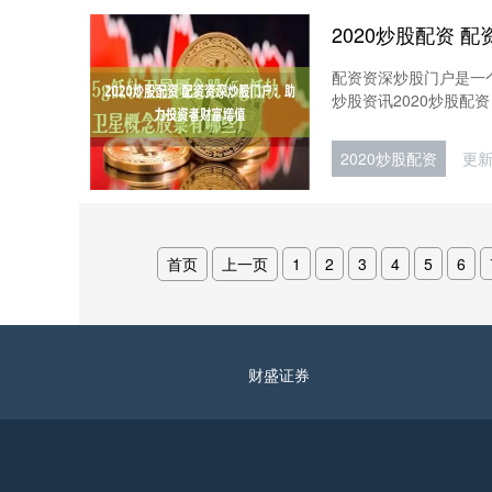
配资资深炒股门户是一
炒股资讯2020炒股配资，
2020炒股配资
更新
首页
上一页
1
2
3
4
5
6
财盛证券