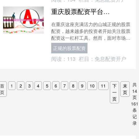
重庆股票配资平台推荐｜正规安全
在重庆这座充满活力的山城正规的股票
配资，越来越多的投资者开始关注股票
配资这一杠杆工具。然而，面对市场上
众多配资平台，如何选择一家正规、安
正规的股票配资
全、可靠的平台，成为了投....
阅读：
113
栏目：
免息配资开户
共
首
1
2
3
4
5
6
7
8
9
10
11
下
末
14
页
一
页
页
页
161
条
记
录