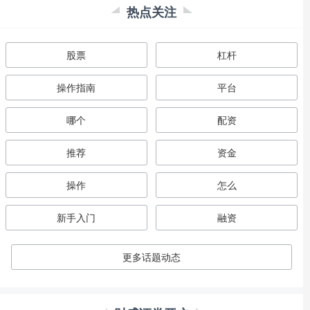
热点关注
股票
杠杆
操作指南
平台
哪个
配资
推荐
资金
操作
怎么
新手入门
融资
更多话题动态