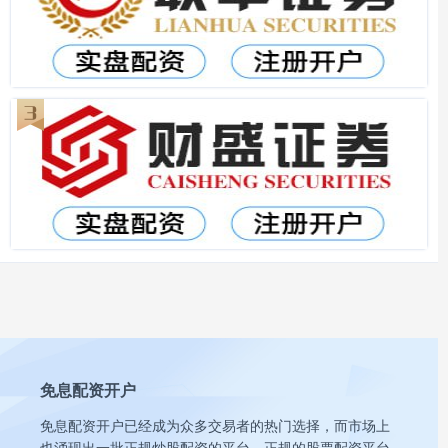
免息配资开户
免息配资开户已经成为众多交易者的热门选择，而市场上
也涌现出一批正规炒股配资的平台。正规的股票配资平台