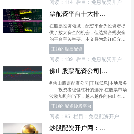
阅读：
114
栏目：
免息配资开户
票配资平台十大排名推荐（合规安全）
在股票投资领域，配资平台为投资者提
供了放大资金的机会，但选择合规安全
的平台至关重要。本文将为您详细介绍
目前市场上十大合规安全的票配资平
正规的股票配资
台，帮助您做出明智选择。 ....
阅读：
139
栏目：
免息配资开户
佛山股票配资公司|正规低息|本地服务
# 佛山股票配资公司|正规低息|本地服务
——投资者稳健杠杆的选择 在股票市场
波动加剧的当下，越来越多的佛山本地
投资者开始关注配资这一工具，以期在
正规的配资炒股平台
行情来临时放大收....
阅读：
85
栏目：
免息配资开户
炒股配资开户网：安全杠杆平台选择指南