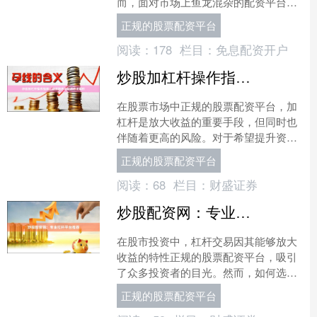
而，面对市场上鱼龙混杂的配资平台正
规的股票配资平台，如何选择安全、合
正规的股票配资平台
规、服务优质的平台成为关键....
阅读：
178
栏目：
免息配资开户
炒股加杠杆操作指南：融资融券与配资方法解析
在股票市场中正规的股票配资平台，加
杠杆是放大收益的重要手段，但同时也
伴随着更高的风险。对于希望提升资金
使用效率的投资者来说，了解融资融券
正规的股票配资平台
和配资这两种主流加杠杆方....
阅读：
68
栏目：
财盛证券
炒股配资网：专业杠杆平台推荐
在股市投资中，杠杆交易因其能够放大
收益的特性正规的股票配资平台，吸引
了众多投资者的目光。然而，如何选择
一家安全、合规、专业的配资平台，成
正规的股票配资平台
为许多股民关注的焦点。本....