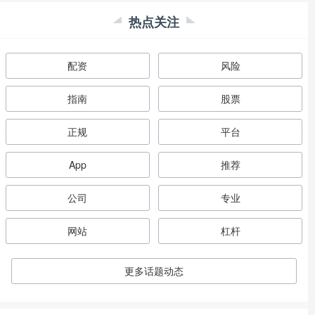
热点关注
配资
风险
指南
股票
正规
平台
App
推荐
公司
专业
网站
杠杆
更多话题动态