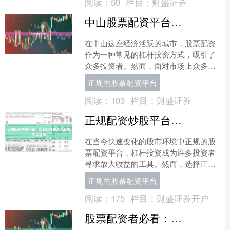
阅读：
59
栏目：
财盛证券
中山股票配资平台指南
在中山这座经济活跃的城市，股票配资
作为一种常见的杠杆投资方式，吸引了
众多投资者。然而，面对市场上众多的
配资平台，如何选择合规、安全的平
正规的股票配资平台
台，并有效控制风险，成为投....
阅读：
103
栏目：
财盛证券
正规配资炒股平台：安全杠杆投资与股票交易指南
在当今快速变化的股市环境中正规的股
票配资平台，杠杆投资成为许多投资者
寻求放大收益的工具。然而，选择正规
的配资炒股平台并安全地进行杠杆交易
正规的股票配资平台
至关重要。本文将为您提供....
阅读：
175
栏目：
财盛证券开户
股票配资者必看：风控技巧与合规平台选择指南