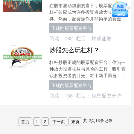
在股市波动加剧的当下，股票配资因其
杠杆效应成为许多投资者放大收益的工
具。然而，配资操作并非简单的资金放
大，其背后隐藏的风险不容忽视。本文
正规的股票配资平台
将围绕风控技巧与合规平台....
阅读：
162
栏目：
财盛证券
炒股怎么玩杠杆？新手入门杠杆炒股全攻略
杠杆炒股正规的股票配资平台，作为一
种放大投资收益与风险的工具，吸引着
众多投资者的目光。对于新手而言，理
解杠杆机制并掌握正确使用方法至关重
正规的股票配资平台
要。本文将为您全面解析杠....
阅读：
153
栏目：
免息配资开户
共
2
页
13
条记录
首页
1
2
下一页
末页