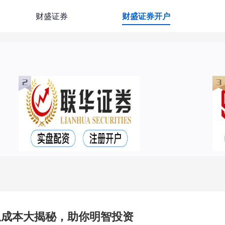
财盛证券
财盛证券开户
息成本大揭秘，助你明智投资