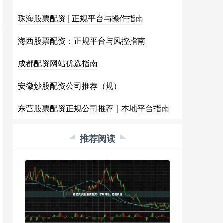
珠海股票配资 | 正规平台与操作指南
海西股票配资：正规平台与风控指南
成都配资网站优选指南
安徽炒股配资公司推荐（规）
东营股票配资正规公司推荐｜本地平台指南
推荐阅读