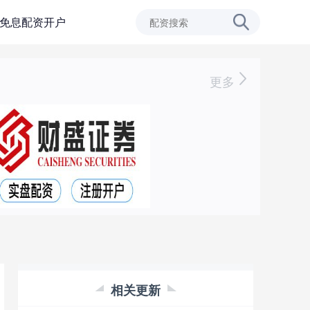
免息配资开户
更多
相关更新