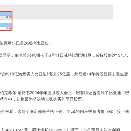
，伯克希尔已多次减持比亚迪。
，伯克希尔·哈撒韦于6月11日减持比亚迪H股，减持股份达134.75
约18亿港元买入比亚迪H股2.25亿股，此后近14年持股份额未发生变
克希尔·哈撒韦2024年年度股东大会上，巴菲特还曾提到了比亚迪。巴
的这些年中，芒格最为坚决地主张购买的两只股票。
再来看，这两个决定都是芒格正确。”巴菲特回应投资者提问称，接下来
023.15亿元，同比增长42.04%；归属于上市公司股东的净利润