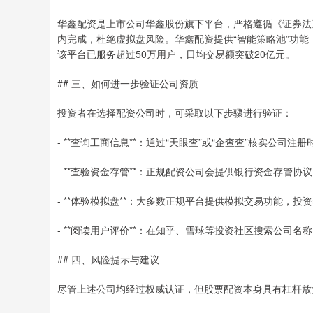
华鑫配资是上市公司华鑫股份旗下平台，严格遵循《证券法
内完成，杜绝虚拟盘风险。华鑫配资提供“智能策略池”功
该平台已服务超过50万用户，日均交易额突破20亿元。
## 三、如何进一步验证公司资质
投资者在选择配资公司时，可采取以下步骤进行验证：
- **查询工商信息**：通过“天眼查”或“企查查”核实公
- **查验资金存管**：正规配资公司会提供银行资金存管
- **体验模拟盘**：大多数正规平台提供模拟交易功能，
- **阅读用户评价**：在知乎、雪球等投资社区搜索公司
## 四、风险提示与建议
尽管上述公司均经过权威认证，但股票配资本身具有杠杆放