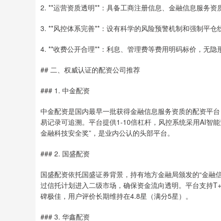
2. **运营资质透明**：具备工商注册信息、金融信息服务
3. **风控体系完善**：设有科学的风险预警机制和强制平
4. **收费公开合理**：利息、管理费等费用明码标价，无
## 二、权威认证的配资公司推荐
### 1. 中金配资
中金配资是国内最早一批获得金融信息服务资质的配资平台
易记录可追溯。平台提供1-10倍杠杆，风控系统采用AI
金融科技安全奖”，是业内公认的头部平台。
### 2. 国盛配资
国盛配资依托国盛证券背景，持有地方金融局颁发的“金融信
过信托计划进入二级市场，确保资金流向透明。平台支持T+
碑极佳，用户评价长期维持在4.8星（满分5星）。
### 3. 华鑫配资