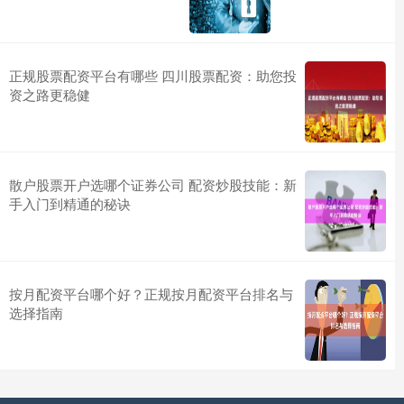
正规股票配资平台有哪些 四川股票配资：助您投
资之路更稳健
散户股票开户选哪个证券公司 配资炒股技能：新
手入门到精通的秘诀
按月配资平台哪个好？正规按月配资平台排名与
选择指南