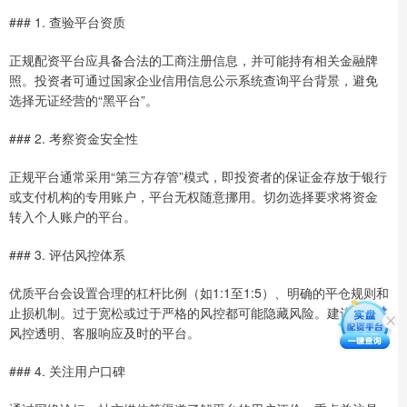
### 1. 查验平台资质
正规配资平台应具备合法的工商注册信息，并可能持有相关金融牌
照。投资者可通过国家企业信用信息公示系统查询平台背景，避免
选择无证经营的“黑平台”。
### 2. 考察资金安全性
正规平台通常采用“第三方存管”模式，即投资者的保证金存放于银行
或支付机构的专用账户，平台无权随意挪用。切勿选择要求将资金
转入个人账户的平台。
### 3. 评估风控体系
优质平台会设置合理的杠杆比例（如1:1至1:5）、明确的平仓规则和
止损机制。过于宽松或过于严格的风控都可能隐藏风险。建议选择
风控透明、客服响应及时的平台。
### 4. 关注用户口碑