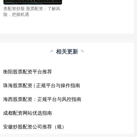
查配资炒股 股票配资：了解风
险，把握机遇
相关更新
衡阳股票配资平台推荐
珠海股票配资 | 正规平台与操作指南
海西股票配资：正规平台与风控指南
成都配资网站优选指南
安徽炒股配资公司推荐（规）