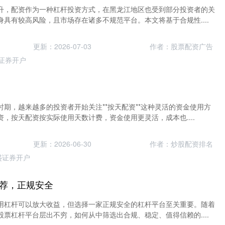
升，配资作为一种杠杆投资方式，在黑龙江地区也受到部分投资者的关
具有较高风险，且市场存在诸多不规范平台。本文将基于合规性....
更新：2026-07-03
作者：股票配资广告
证券开户
期，越来越多的投资者开始关注**按天配资**这种灵活的资金使用方
，按天配资按实际使用天数计费，资金使用更灵活，成本也....
更新：2026-06-30
作者：炒股配资排名
盛证券开户
荐，正规安全
用杠杆可以放大收益，但选择一家正规安全的杠杆平台至关重要。随着
票杠杆平台层出不穷，如何从中筛选出合规、稳定、值得信赖的....