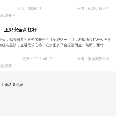
更新：2026-06-11
作者：配资炒股平台
息配资开户
，正规安全高杠杆
今天，越来越多的投资者开始关注配资这一工具，希望通过杠杆效应放
经济重镇，金融需求旺盛，众多配资平台应运而生。然而，面对....
更新：2026-05-25
作者：股票配资批发
息配资开户
 1 页/5 条记录